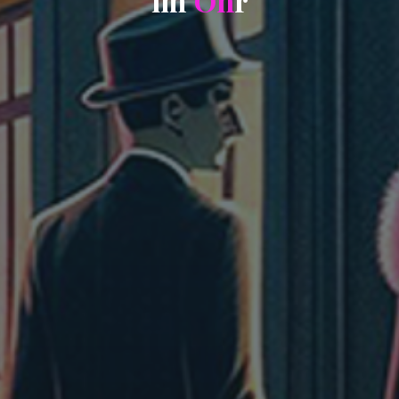
i
m
O
h
r