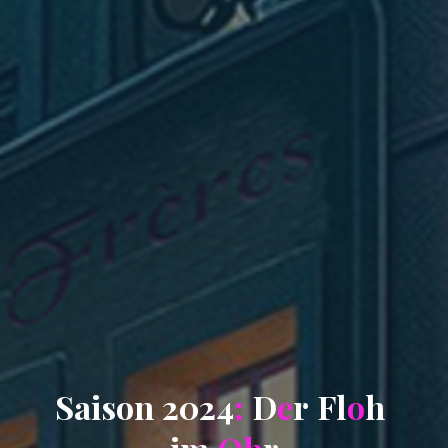
S
a
i
s
o
n
2
0
2
4
:
D
e
r
F
l
o
h