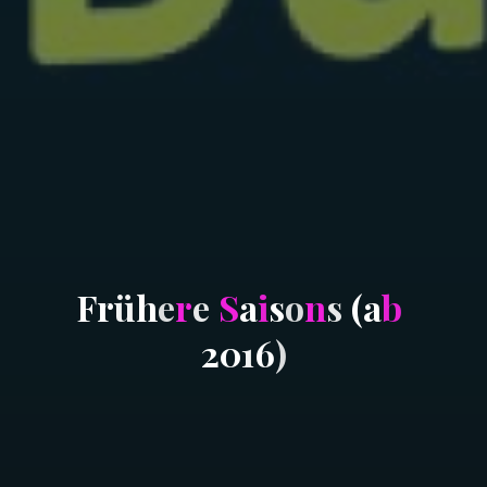
F
r
ü
h
e
r
e
S
a
i
s
o
n
s
(
a
b
2
0
1
6
)